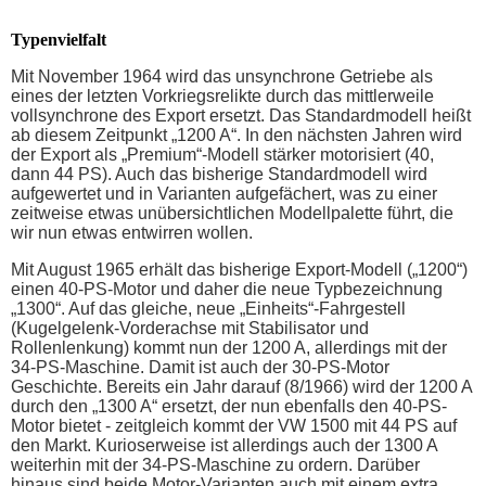
Typenvielfalt
Mit November 1964 wird das unsynchrone Getriebe als
eines der letzten Vorkriegsrelikte durch das mittlerweile
vollsynchrone des Export ersetzt. Das Standardmodell heißt
ab diesem Zeitpunkt „1200 A“. In den nächsten Jahren wird
der Export als „Premium“-Modell stärker motorisiert (40,
dann 44 PS). Auch das bisherige Standardmodell wird
aufgewertet und in Varianten aufgefächert, was zu einer
zeitweise etwas unübersichtlichen Modellpalette führt, die
wir nun etwas entwirren wollen.
Mit August 1965 erhält das bisherige Export-Modell („1200“)
einen 40-PS-Motor und daher die neue Typbezeichnung
„1300“. Auf das gleiche, neue „Einheits“-Fahrgestell
(Kugelgelenk-Vorderachse mit Stabilisator und
Rollenlenkung) kommt nun der 1200 A, allerdings mit der
34-PS-Maschine. Damit ist auch der 30-PS-Motor
Geschichte. Bereits ein Jahr darauf (8/1966) wird der 1200 A
durch den „1300 A“ ersetzt, der nun ebenfalls den 40-PS-
Motor bietet - zeitgleich kommt der VW 1500 mit 44 PS auf
den Markt. Kurioserweise ist allerdings auch der 1300 A
weiterhin mit der 34-PS-Maschine zu ordern. Darüber
hinaus sind beide Motor-Varianten auch mit einem extra