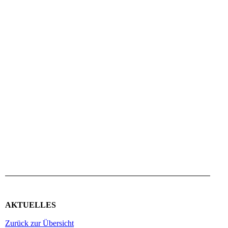
Auftragsbestätigung 1965
Rechnung vom 06.11.1965
Ausgangszustand beim Kauf Dezember 1992
Restaurations_Ausgangszustand_2006
AKTUELLES
Zurück zur Übersicht