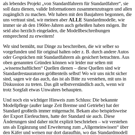
als lebendes Projekt „von Standardfahrern für Standardfahrer“, sie
soll dazu dienen, valide Informationen zusammenzutragen und allen
zugänglich zu machen. Wir haben mit den Baujahren begonnen, die
uns vertraut sind, wir meinen aber
ALLE
Standardmodelle, wie
immer sie ab den 1960er-Jahren auch geheißen haben mögen. Ihr
seid also herzlich eingeladen, die Modellbeschreibungen
entsprechend zu erweitern!
Wir sind bemüht, nur Dinge zu beschreiben, die wir selber so
vorgefunden und für original halten oder z. B. durch andere Autos
oder Gesprächen mit Standardfahrern als gesichert betrachten. Aus
oben genannten Gründen können wir leider nur selten mit
„wissenschaftlichen“ Quellen dienen – diese Quellen sind wir
Standardrestauratoren größtenteils selbst! Wo wir uns nicht sicher
sind, sagen wir das auch, das ist als Bitte zu verstehen, mit uns in
Diskussion zu treten. Das gilt selbstverständlich auch, wenn wir
trotz Sorgfalt etwas Unwahres behaupten.
Und noch ein wichtiger Hinweis zum Schluss: Die bekannte
Modellpflege (außer lange Zeit Bremse und Getriebe) hat der
Standard großteils immer mitgemacht. Bekam also beispielsweise
der Export Eierleuchten, hatte der Standard sie auch. Diese
Änderungen sind daher nicht explizit beschrieben – wir verstehen
uns als Ergänzung und Erweiterung zum „Allgemeinwissen“ über
den Käfer und weisen nur dort daraufhin, wo das Standardmodell