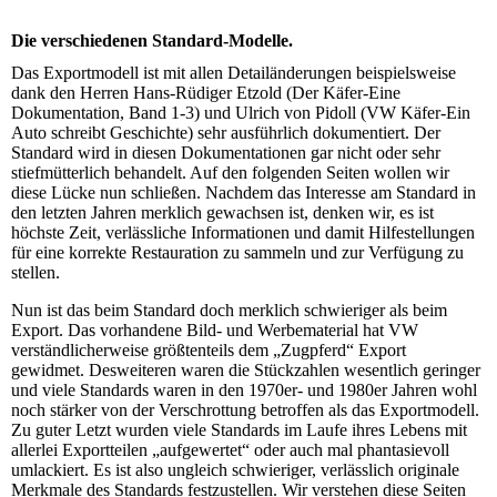
Die verschiedenen Standard-Modelle.
Das Exportmodell ist mit allen Detailänderungen beispielsweise
dank den Herren
Hans-Rüdiger Etzold (Der Käfer-Eine
Dokumentation, Band 1-3)
und
Ulrich von Pidoll (VW Käfer-Ein
Auto schreibt Geschichte)
sehr ausführlich dokumentiert. Der
Standard wird in diesen Dokumentationen gar nicht oder sehr
stiefmütterlich behandelt. Auf den folgenden Seiten wollen wir
diese Lücke nun schließen. Nachdem das Interesse am Standard in
den letzten Jahren merklich gewachsen ist, denken wir, es ist
höchste Zeit, verlässliche Informationen und damit Hilfestellungen
für eine korrekte Restauration zu sammeln und zur Verfügung zu
stellen.
Nun ist das beim Standard doch merklich schwieriger als beim
Export. Das vorhandene Bild- und Werbematerial hat VW
verständlicherweise größtenteils dem „Zugpferd“ Export
gewidmet. Desweiteren waren die Stückzahlen wesentlich geringer
und viele Standards waren in den 1970er- und 1980er Jahren wohl
noch stärker von der Verschrottung betroffen als das Exportmodell.
Zu guter Letzt wurden viele Standards im Laufe ihres Lebens mit
allerlei Exportteilen „aufgewertet“ oder auch mal phantasievoll
umlackiert. Es ist also ungleich schwieriger, verlässlich originale
Merkmale des Standards festzustellen. Wir verstehen diese Seiten