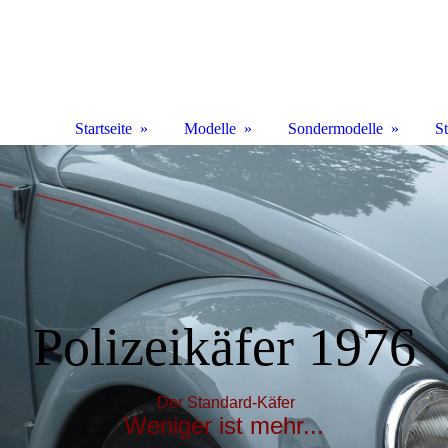
Startseite
Modelle
Sondermodelle
S
Polizeikäfer 1976
Der Standard-Käfer
Weniger ist mehr...