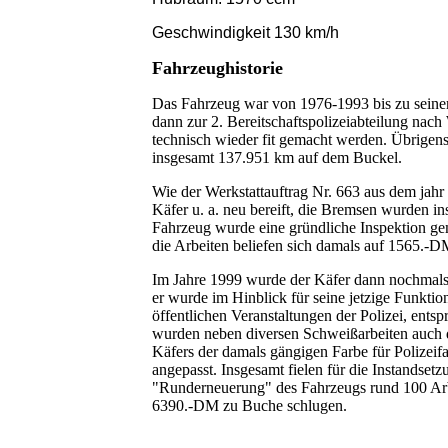
Geschwindigkeit 130 km/h
Fahrzeughistorie
Das Fahrzeug war von 1976-1993 bis zu seiner A
dann zur 2. Bereitschaftspolizeiabteilung nach
technisch wieder fit gemacht werden. Übrigens
insgesamt 137.951 km auf dem Buckel.
Wie der Werkstattauftrag Nr. 663 aus dem jahr
Käfer u. a. neu bereift, die Bremsen wurden in
Fahrzeug wurde eine gründliche Inspektion ge
die Arbeiten beliefen sich damals auf 1565.-D
Im Jahre 1999 wurde der Käfer dann nochmals
er wurde im Hinblick für seine jetzige Funktion
öffentlichen Veranstaltungen der Polizei, ents
wurden neben diversen Schweißarbeiten auch 
Käfers der damals gängigen Farbe für Polizeif
angepasst. Insgesamt fielen für die Instandset
"Runderneuerung" des Fahrzeugs rund 100 Arbe
6390.-DM zu Buche schlugen.