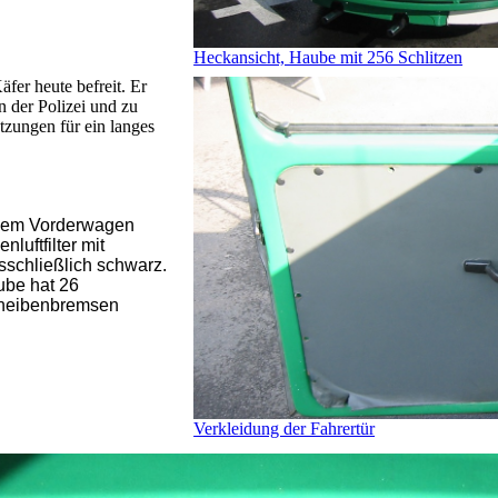
Heckansicht, Haube mit 256 Schlitzen
äfer heute befreit. Er
n der Polizei und zu
etzungen für ein langes
urzem Vorderwagen
luftfilter mit
sschließlich schwarz.
ube hat 26
Scheibenbremsen
Verkleidung der Fahrertür