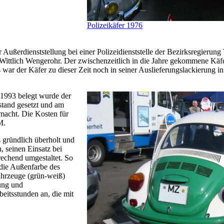
Polizeikäfer 1976
ußerdienststellung bei einer Polizeidienststelle der Bezirksregierung 
 Wittlich Wengerohr. Der zwischenzeitlich in die Jahre gekommene Käfer
 war der Käfer zu dieser Zeit noch in seiner Auslieferungslackierung i
 1993 belegt wurde der
stand gesetzt und am
macht. Die Kosten für
M.
 gründlich überholt und
, seinen Einsatz bei
prechend umgestaltet. So
die Außenfarbe des
ahrzeuge (grün-weiß)
zung und
itsstunden an, die mit